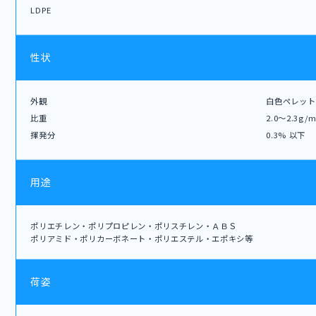
LDPE
性状
外観
白色ペレット
比重
2.0～2.3g/m
揮発分
0.3% 以下
用途
ポリエチレン・ポリプロピレン・ポリスチレン・ＡＢＳ
ポリアミド・ポリカーボネート・ポリエステル・エポキシ等
荷姿