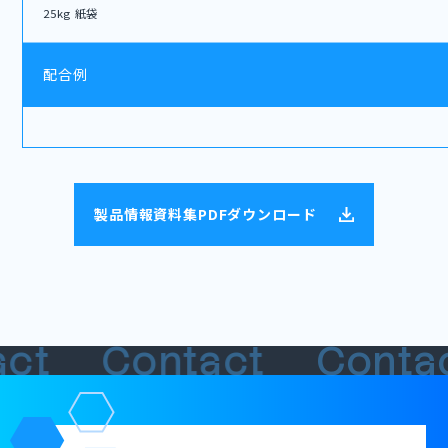
25kg 紙袋
配合例
製品情報資料集PDFダウンロード
act
Contact
Conta