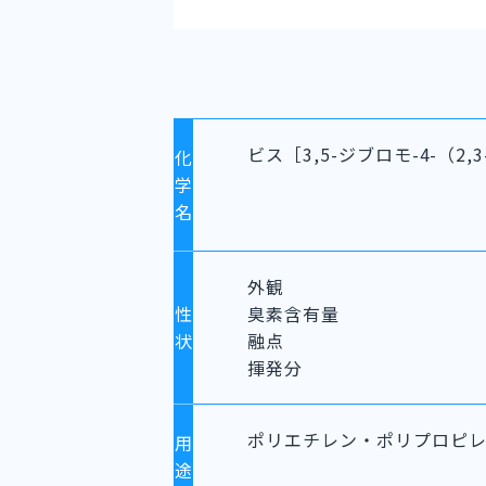
ビス［3,5-ジブロモ-4-（
化
学
名
外観
性
臭素含有量
状
融点
揮発分
ポリエチレン・ポリプロピ
用
途