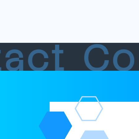
tact
Co