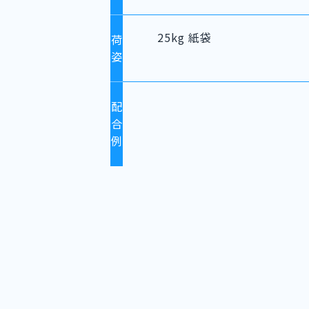
25kg 紙袋
荷
姿
配
合
例