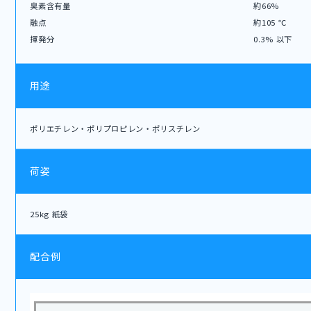
臭素含有量
約66%
融点
約105 ℃
揮発分
0.3% 以下
用途
ポリエチレン・ポリプロピレン・ポリスチレン
荷姿
25kg 紙袋
配合例