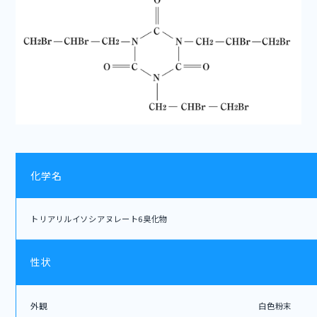
化学名
トリアリルイソシアヌレート6臭化物
性状
外観
白色粉末