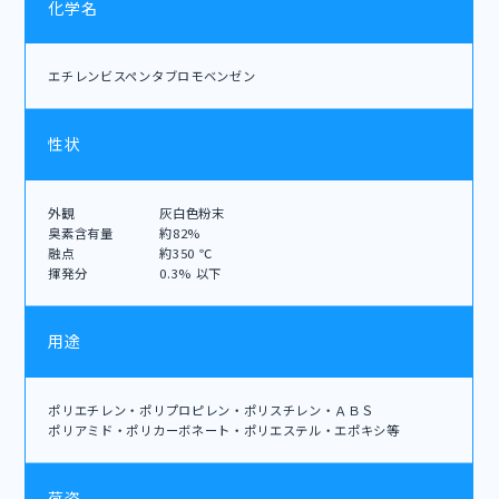
化学名
エチレンビスペンタブロモベンゼン
性状
外観
灰白色粉末
臭素含有量
約82%
融点
約350 ℃
揮発分
0.3% 以下
用途
ポリエチレン・ポリプロピレン・ポリスチレン・ＡＢＳ
ポリアミド・ポリカーボネート・ポリエステル・エポキシ等
荷姿