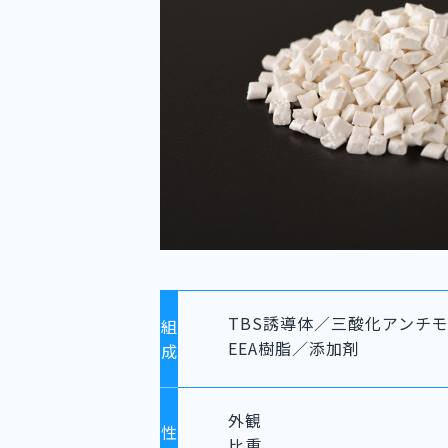
TBS誘導体／三酸化アンチ
組
EEA樹脂／添加剤
成
外観
性
比重