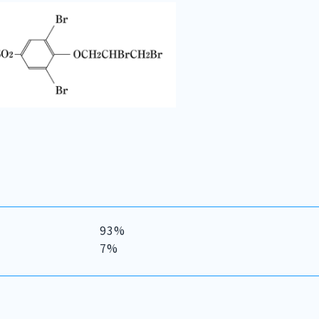
93%
7%