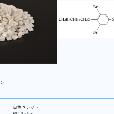
モン
白色ペレット
約2.3g/ml