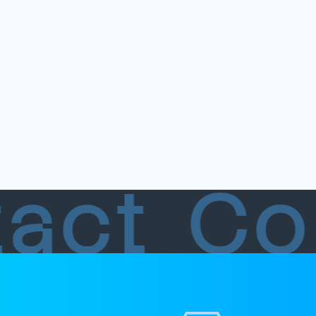
tact
Co