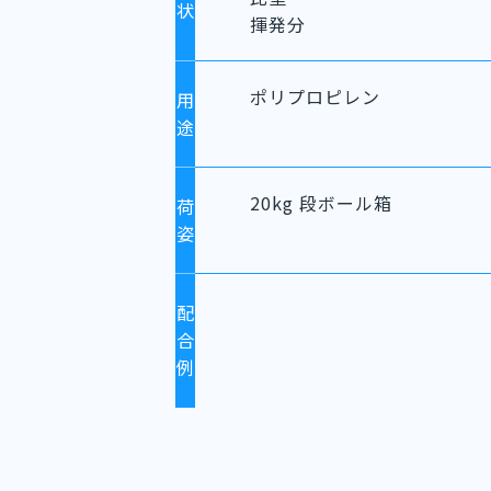
状
揮発分
ポリプロピレン
用
途
20kg 段ボール箱
荷
姿
配
合
例