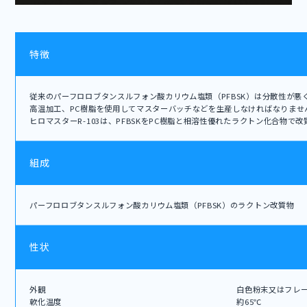
特徴
従来のパーフロロブタンスルフォン酸カリウム塩類（PFBSK）は分散性が悪
高温加工、PC樹脂を使用してマスターバッチなどを生産しなければなりませ
ヒロマスターR-103は、PFBSKをPC樹脂と相溶性優れたラクトン化合物で
組成
パーフロロブタンスルフォン酸カリウム塩類（PFBSK）のラクトン改質物
性状
外観
白色粉末又はフレ
軟化温度
約65℃