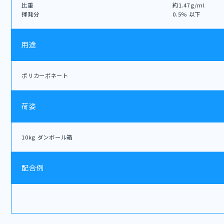
比重
約1.47g/ml
揮発分
0.5% 以下
用途
ポリカーボネート
荷姿
10kg ダンボール箱
配合例